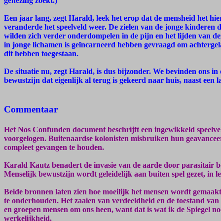
genezing zoekt.)
Een jaar lang, zegt Harald, leek het erop dat de mensheid het hie
veranderde het speelveld weer. De zielen van de jonge kinderen die
wilden zich verder onderdompelen in de pijn en het lijden van de
in jonge lichamen is geïncarneerd hebben gevraagd om achtergela
dit hebben toegestaan.
De situatie nu, zegt Harald, is dus bijzonder. We bevinden ons in 
bewustzijn dat eigenlijk al terug is gekeerd naar huis, naast een l
Commentaar
Het Nos Confunden document beschrijft een ingewikkeld speel
voorgelogen. Buitenaardse kolonisten misbruiken hun geavanceerd
compleet gevangen te houden.
Karald Kautz benadert de invasie van de aarde door parasitair be
Menselijk bewustzijn wordt geleidelijk aan buiten spel gezet, in let
Beide bronnen laten zien hoe moeilijk het mensen wordt gemaakt
te onderhouden. Het zaaien van verdeeldheid en de toestand van 
en groepen mensen om ons heen, want dat is wat ik de Spiegel no
werkelijkheid.