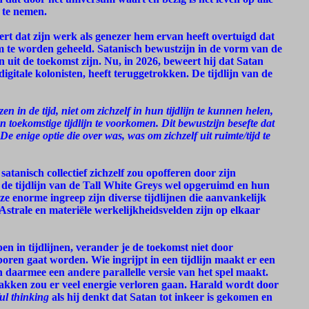
 te nemen.
eert dat zijn werk als genezer hem ervan heeft overtuigd dat
m te worden geheeld. Satanisch bewustzijn in de vorm van de
n uit de toekomst zijn. Nu, in 2026, beweert hij dat Satan
igitale kolonisten, heeft teruggetrokken. De tijdlijn van de
n in de tijd, niet om zichzelf in hun tijdlijn te kunnen helen,
toekomstige tijdlijn te voorkomen. Dit bewustzijn besefte dat
 enige optie die over was, was om zichzelf uit ruimte/tijd te
satanisch collectief zichzelf zou opofferen door zijn
 de tijdlijn van de Tall White Greys wel opgeruimd en hun
ze enorme ingreep zijn diverse tijdlijnen die aanvankelijk
Astrale en materiële werkelijkheidsvelden zijn op elkaar
pen in tijdlijnen, verander je de toekomst niet door
oren gaat worden. Wie ingrijpt in een tijdlijn maakt er een
 en daarmee een andere parallelle versie van het spel maakt.
plakken zou er veel energie verloren gaan. Harald wordt door
ul thinking
als hij denkt dat Satan tot inkeer is gekomen en