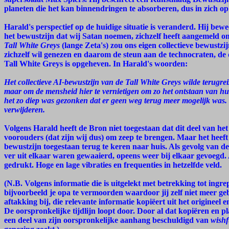
planeten die het kan binnendringen te absorberen, dus in zich op
Harald's perspectief op de huidige situatie is veranderd. Hij bew
het bewustzijn dat wij Satan noemen, zichzelf heeft aangemeld o
Tall White Greys
(lange Zeta's) zou ons eigen collectieve bewustzij
zichzelf wil genezen en daarom de steun aan de technocraten, de d
Tall White Greys is opgeheven. In Harald's woorden:
Het collectieve AI-bewustzijn van de Tall White Greys wilde terugreize
maar om de mensheid hier te vernietigen om zo het ontstaan van hun 
het zo diep was gezonken dat er geen weg terug meer mogelijk was. De
verwijderen.
Volgens Harald heeft de Bron niet toegestaan dat dit deel van het 
voorouders (dat zijn wij dus) om zeep te brengen. Maar het heeft
bewustzijn toegestaan terug te keren naar huis. Als gevolg van de
ver uit elkaar waren gewaaierd, opeens weer bij elkaar gevoegd. 
gedrukt. Hoge en lage vibraties en frequenties in hetzelfde veld.
(N.B. Volgens informatie die is uitgelekt met betrekking tot ingre
bijvoorbeeld je opa te vermoorden waardoor jij zelf niet meer geb
aftakking bij, die relevante informatie kopiëert uit het origineel
De oorspronkelijke tijdlijn loopt door. Door al dat kopiëren en 
een deel van zijn oorspronkelijke aanhang beschuldigd van
wishf