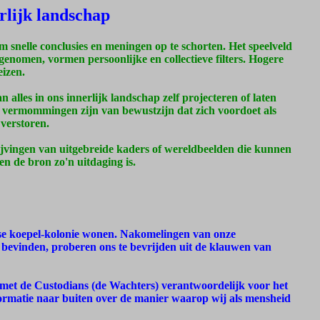
erlijk landschap
m snelle conclusies en meningen op te schorten. Het speelveld
enomen, vormen persoonlijke en collectieve filters. Hogere
eizen.
alles in ons innerlijk landschap zelf projecteren of laten
 vermommingen zijn van bewustzijn dat zich voordoet als
 verstoren.
vingen van uitgebreide kaders of wereldbeelden die kunnen
n de bron zo'n uitdaging is.
rdse koepel-kolonie wonen. Nakomelingen van onze
n bevinden, proberen ons te bevrijden uit de klauwen van
met de Custodians (de Wachters) verantwoordelijk voor het
ormatie naar buiten over de manier waarop wij als mensheid