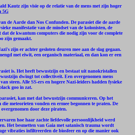
ald Kautz zijn visie op de relatie van de mens met zijn hoger
n 5G
e van de Aarde dan Nos Confunden. De parasiet die de aarde
sieke manifestatie van de mindset van de kolonisten, de
 dat de kwantum computers die nodig zijn voor de complete
o zijn gemaakt.
zi's zijn er achter gesloten deuren mee aan de slag gegaan.
ngd met eiwit, een organisch materiaal, en dan kon er een
siet is. Het heeft bewustzijn en bestaat uit nanokristallen
ewustzijn dwingt tot collectiveit. Een overgenomen mens
van steen. Alle SS-ers en hogere Nazi-leiders hadden fysieke
lack goo in zat.
 parasiet, kan met dat bewustzijn communiceren. Op het
n die meteorieten vonden en ermee begonnen te praten. De
jn overgenomen door deze piraten.
rvaren hoe haar zachte liefdevolle persoonlijkheid werd
ten. Het besmetten van Gaia met satanisch trauma wordt
e vibraties infiltreerden de biosfeer en op die manier ook