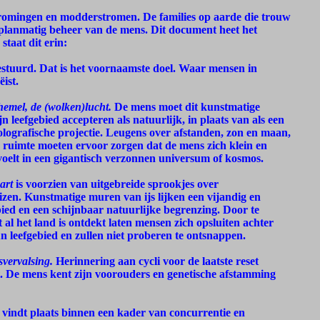
tromingen en modderstromen. De families op aarde die trouw
planmatig beheer van de mens. Dit document heet het
 staat dit erin:
stuurd. Dat is het voornaamste doel. Waar mensen in
ist.
hemel, de (wolken)lucht.
De mens moet dit kunstmatige
n leefgebied accepteren als natuurlijk, in plaats van als een
olografische projectie. Leugens over afstanden, zon en maan,
 ruimte moeten ervoor zorgen dat de mens zich klein en
oelt in een gigantisch verzonnen universum of kosmos.
art
is voorzien van uitgebreide sprookjes over
zen. Kunstmatige muren van ijs lijken een vijandig en
ied en een schijnbaar natuurlijke begrenzing. Door te
 al het land is ontdekt laten mensen zich opsluiten achter
n leefgebied en zullen niet proberen te ontsnappen.
vervalsing.
Herinnering aan cycli voor de laatste reset
. De mens kent zijn voorouders en genetische afstamming
vindt plaats binnen een kader van concurrentie en