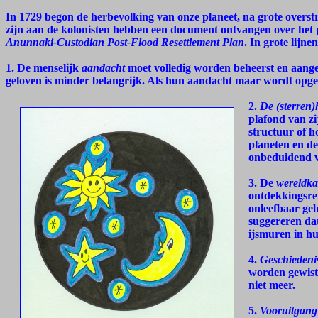
In 1729 begon de herbevolking van onze planeet, na grote overs
zijn aan de kolonisten hebben een document ontvangen over het 
Anunnaki-Custodian Post-Flood Resettlement Plan
. In grote lijnen
1. De menselijk
aandacht
moet volledig worden beheerst en aange
geloven is minder belangrijk. Als hun aandacht maar wordt opgeë
2.
De (sterren)
plafond van zij
structuur of h
planeten en de
onbeduidend v
3. De
wereldka
ontdekkingsrei
onleefbaar geb
suggereren dat
ijsmuren in hu
4.
Geschiedenis
worden gewist
niet meer.
5.
Vooruitgang