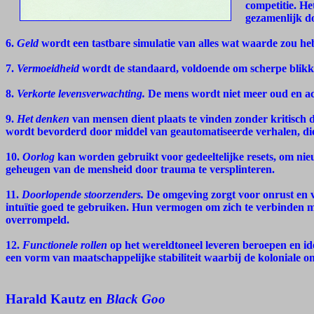
competitie. H
gezamenlijk do
6.
Geld
wordt een tastbare simulatie van alles wat waarde zou he
7.
Vermoeidheid
wordt de standaard, voldoende om scherpe blikken
8.
Verkorte levensverwachting.
De mens wordt niet meer oud en acc
9.
Het denken
van mensen dient plaats te vinden zonder kritisch 
wordt bevorderd door middel van geautomatiseerde verhalen, di
10.
Oorlog
kan worden gebruikt voor gedeeltelijke resets, om nie
geheugen van de mensheid door trauma te versplinteren.
11.
Doorlopende stoorzenders.
De omgeving zorgt voor onrust en 
intuïtie goed te gebruiken. Hun vermogen om zich te verbinden 
overrompeld.
12.
Functionele rollen
op het wereldtoneel leveren beroepen en ide
een vorm van maatschappelijke stabiliteit waarbij de koloniale 
Harald Kautz en
Black Goo