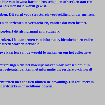
et idee van bewust harmonieus scheppen of werken aan een
el als mensheid wordt gewist.
bben. Dit zorgt voor structurele verdeeldheid onder mensen.
 en inzichten te vertroebelen, zonder dat men instort.
epteert dit als normaal en natuurlijk.
denken. Het aannemen van informatie, identiteiten en rollen
e steeds worden herhaald.
uwe kaarten van de wereld te maken en om het collectieve
verstoringen die het moeilijk maken voor mensen om hun
met geheugenbanken met informatie uit eerdere cycli wordt
ntiteiten met aanzien binnen de bevolking. Dit resulteert in
onderdrukkers onzichtbaar blijven.