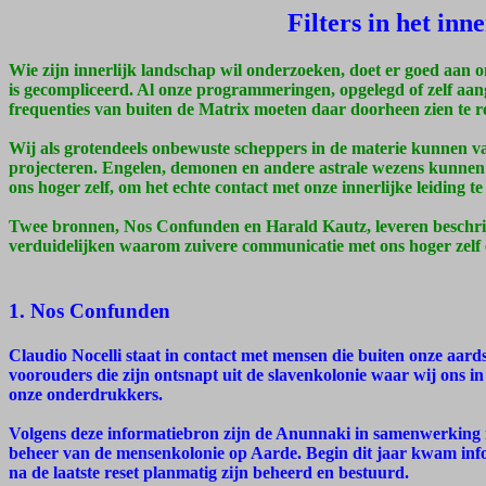
Filters in het inn
Wie zijn innerlijk landschap wil onderzoeken, doet er goed aan o
is gecompliceerd. Al onze programmeringen, opgelegd of zelf aang
frequenties van buiten de Matrix moeten daar doorheen zien te r
Wij als grotendeels onbewuste scheppers in de materie kunnen van 
projecteren. Engelen, demonen en andere astrale wezens kunnen
ons hoger zelf, om het echte contact met onze innerlijke leiding te
Twee bronnen, Nos Confunden en Harald Kautz, leveren beschrij
verduidelijken waarom zuivere communicatie met ons hoger zelf e
1. Nos Confunden
Claudio Nocelli staat in contact met mensen die buiten onze aa
voorouders die zijn ontsnapt uit de slavenkolonie waar wij ons i
onze onderdrukkers.
Volgens deze informatiebron zijn de Anunnaki in samenwerking 
beheer van de mensenkolonie op Aarde. Begin dit jaar kwam inf
na de laatste reset planmatig zijn beheerd en bestuurd.