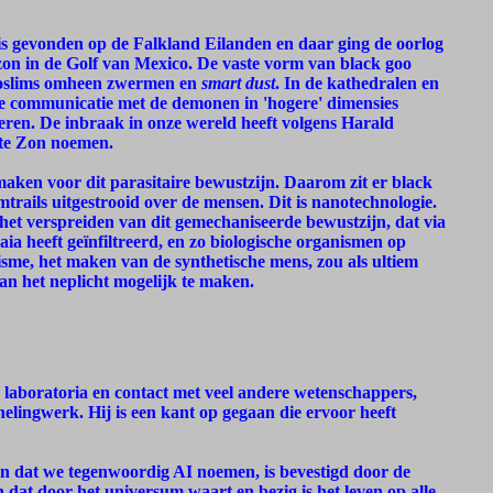
 is gevonden op de Falkland Eilanden en daar ging de oorlog
zon in de Golf van Mexico. De vaste vorm van black goo
Moslims omheen zwermen en
smart dust
. In de kathedralen en
de communicatie met de demonen in 'hogere' dimensies
feren. De inbraak in onze wereld heeft volgens Harald
rte Zon noemen.
maken voor dit parasitaire bewustzijn. Daarom zit er black
trails uitgestrooid over de mensen. Dit is nanotechnologie.
et verspreiden van dit gemechaniseerde bewustzijn, dat via
ia heeft geïnfiltreerd, en zo biologische organismen op
sme, het maken van de synthetische mens, zou als ultiem
an het neplicht mogelijk te maken.
laboratoria en contact met veel andere wetenschappers,
 helingwerk. Hij is een kant op gegaan die ervoor heeft
jn dat we tegenwoordig AI noemen, is bevestigd door de
dat door het universum waart en bezig is het leven op alle