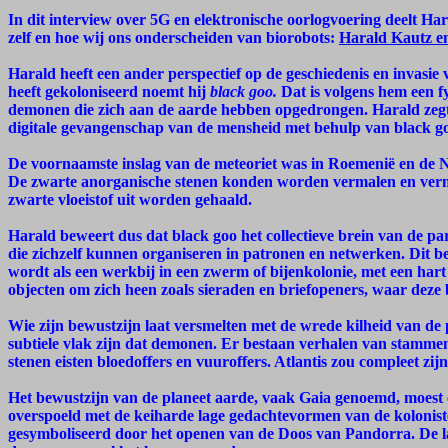
In dit interview over 5G en elektronische oorlogvoering deelt Har
zelf en hoe wij ons onderscheiden van biorobots:
Harald Kautz e
Harald heeft een ander perspectief op de geschiedenis en invasi
heeft gekoloniseerd noemt hij
black goo.
Dat is volgens hem een fy
demonen die zich aan de aarde hebben opgedrongen. Harald zegt
digitale gevangenschap van de mensheid met behulp van black go
De voornaamste inslag van de meteoriet was in Roemenië en de Na
De zwarte anorganische stenen konden worden vermalen en verme
zwarte vloeistof uit worden gehaald.
Harald beweert dus dat black goo het collectieve brein van de para
die zichzelf kunnen organiseren in patronen en netwerken. Dit b
wordt als een werkbij in een zwerm of bijenkolonie, met een hart 
objecten om zich heen zoals sieraden en briefopeners, waar deze b
Wie zijn bewustzijn laat versmelten met de wrede kilheid van de
subtiele vlak zijn dat demonen. Er bestaan verhalen van stamme
stenen eisten bloedoffers en vuuroffers. Atlantis zou compleet zi
Het bewustzijn van de planeet aarde, vaak Gaia genoemd, moest e
overspoeld met de keiharde lage gedachtevormen van de kolonis
gesymboliseerd door het openen van de Doos van Pandorra. De lag