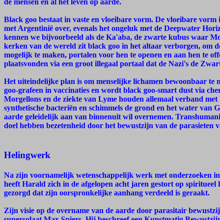
de mensen en al het leven op aarde.
Black goo bestaat in vaste en vloeibare vorm. De vloeibare vorm
met Argentinië over, evenals het ongeluk met de Deepwater Hori
kennen we bijvoorbeeld als de Ka'aba, de zwarte kubus waar 
kerken van de wereld zit black goo in het altaar verborgen, om 
mogelijk te maken, portalen voor hen te openen en aan hen te of
plaatsvonden via een groot illegaal portaal dat de Nazi's de Zwa
Het uiteindelijke plan is om menselijke lichamen bewoonbaar te 
goo-grafeen in vaccinaties en wordt black goo-smart dust via chem
Morgellons en de ziekte van Lyme houden allemaal verband met h
synthetische bacteriën en schimmels de grond en het water van Ga
aarde geleidelijk aan van binnenuit wil overnemen. Transhumani
doel hebben bezetenheid door het bewustzijn van de parasieten v
Helingwerk
Na zijn voornamelijk wetenschappelijk werk met onderzoeken in 
heeft Harald zich in de afgelopen acht jaren gestort op spiritueel
gezorgd dat zijn oorspronkelijke aanhang verdeeld is geraakt.
Zijn visie op de overname van de aarde door parasitair bewustzi
supersolaat Max Spiers. Hij beschreef een Kunstmatig Bewustzijn 