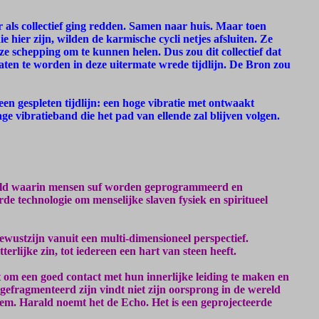
r als collectief ging redden. Samen naar huis. Maar toen
 hier zijn, wilden de karmische cycli netjes afsluiten. Ze
ze schepping om te kunnen helen. Dus zou dit collectief dat
ten te worden in deze uitermate wrede tijdlijn. De Bron zou
een gespleten tijdlijn: een hoge vibratie met ontwaakt
age vibratieband die het pad van ellende zal blijven volgen.
veld waarin mensen suf worden geprogrammeerd en
e technologie om menselijke slaven fysiek en spiritueel
wustzijn vanuit een multi-dimensioneel perspectief.
terlijke zin, tot iedereen een hart van steen heeft.
 om een goed contact met hun innerlijke leiding te maken en
gefragmenteerd zijn vindt niet zijn oorsprong in de wereld
em. Harald noemt het de Echo. Het is een geprojecteerde