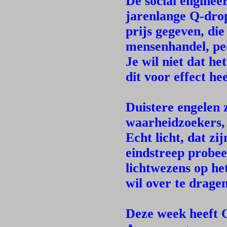
De social enginee
jarenlange Q-drop
prijs gegeven, di
mensenhandel, ped
Je wil niet dat he
dit voor effect he
Duistere engelen 
waarheidzoekers, 
Echt licht, dat z
eindstreep probee
lichtwezens op he
wil over te dragen
Deze week heeft Q 