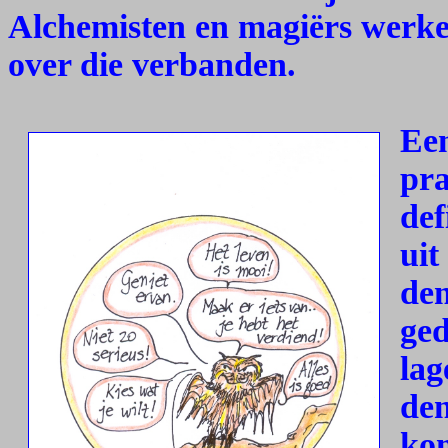
Alchemisten en magiërs werke
over die verbanden.
Een
pra
def
uit
dem
ged
lag
den
kom