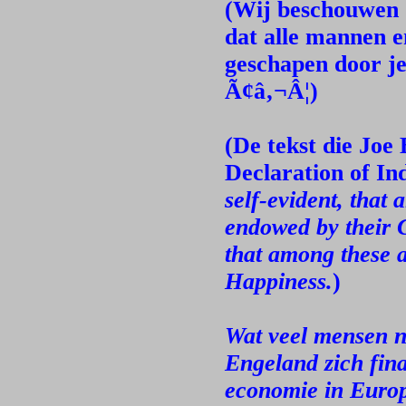
(Wij beschouwen 
dat alle mannen e
geschapen door je
Ã¢â‚¬Â¦)
(De tekst die Joe
Declaration of I
self-evident, that 
endowed by their C
that among these a
Happiness.
)
Wat veel mensen ni
Engeland zich fin
economie in Europa