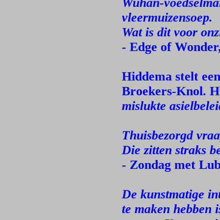
Wuhan-voedselmar
vleermuizensoep.
Wat is dit voor on
- Edge of Wonder,
Hiddema stelt ee
Broekers-Knol. H
mislukte asielbelei
Thuisbezorgd vraa
Die zitten straks b
- Zondag met Lu
De kunstmatige int
te maken hebben is