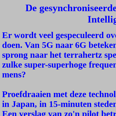
De gesynchroniseerd
Intell
Er wordt veel gespeculeerd ov
doen. Van 5G naar 6G beteke
sprong naar het terrahertz sp
zulke super-superhoge frequen
mens?
Proefdraaien met deze technol
in Japan, in 15-minuten stede
Een verslag van zo'n pilot betr