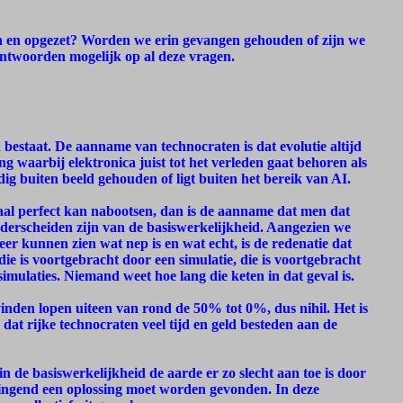
en en opgezet? Worden we erin gevangen gehouden of zijn we
l antwoorden mogelijk op al deze vragen.
d bestaat. De aanname van technocraten is dat evolutie altijd
ng waarbij elektronica juist tot het verleden gaat behoren als
ig buiten beeld gehouden of ligt buiten het bereik van AI.
aal perfect kan nabootsen, dan is de aanname dat men dat
onderscheiden zijn van de basiswerkelijkheid. Aangezien we
er kunnen zien wat nep is en wat echt, is de redenatie dat
 die is voortgebracht door een simulatie, die is voortgebracht
simulaties. Niemand weet hoe lang die keten in dat geval is.
inden lopen uiteen van rond de 50% tot 0%, dus nihil. Het is
at rijke technocraten veel tijd en geld besteden aan de
in de basiswerkelijkheid de aarde er zo slecht aan toe is door
dringend een oplossing moet worden gevonden. In deze