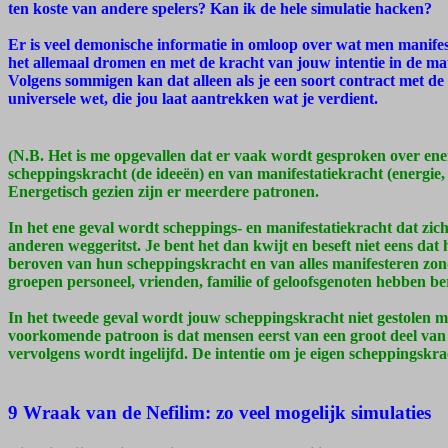
ten koste van andere spelers? Kan ik de hele simulatie hacken?
Er is veel demonische informatie in omloop over wat men manifest
het allemaal dromen en met de kracht van jouw intentie in de mate
Volgens sommigen kan dat alleen als je een soort contract met de 
universele wet, die jou laat aantrekken wat je verdient.
(N.B. Het is me opgevallen dat er vaak wordt gesproken over ene
scheppingskracht (de ideeën) en van manifestatiekracht (energie, 
Energetisch gezien zijn er meerdere patronen.
In het ene geval wordt scheppings- en manifestatiekracht dat zich 
anderen weggeritst. Je bent het dan kwijt en beseft niet eens da
beroven van hun scheppingskracht en van alles manifesteren zond
groepen personeel, vrienden, familie of geloofsgenoten hebben be
In het tweede geval wordt jouw scheppingskracht niet gestolen m
voorkomende patroon is dat mensen eerst van een groot deel van 
vervolgens wordt ingelijfd. De intentie om je eigen scheppingskr
9 Wraak van de Nefilim: zo veel mogelijk simulaties