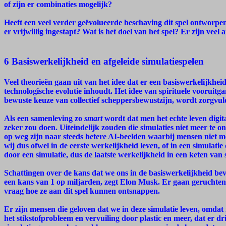
of zijn er combinaties mogelijk?
Heeft een veel verder geëvolueerde beschaving dit spel ontworp
er vrijwillig ingestapt? Wat is het doel van het spel? Er zijn vee
6 Basiswerkelijkheid en afgeleide simulatiespelen
Veel theorieën gaan uit van het idee dat er een basiswerkelijkhei
technologische evolutie inhoudt. Het idee van spirituele vooruitga
bewuste keuze van collectief scheppersbewustzijn, wordt zorgvuld
Als een samenleving zo
smart
wordt dat men het echte leven digit
zeker zou doen. Uiteindelijk zouden die simulaties niet meer te 
op weg zijn naar steeds betere AI-beelden waarbij mensen niet me
wij dus ofwel in de eerste werkelijkheid leven, of in een simulatie
door een simulatie, dus de laatste werkelijkheid in een keten van 
Schattingen over de kans dat we ons in de basiswerkelijkheid bev
een kans van 1 op miljarden, zegt Elon Musk. Er gaan geruchten d
vraag hoe ze aan dit spel kunnen ontsnappen.
Er zijn mensen die geloven dat we in deze simulatie leven, omdat 
het stikstofprobleem en vervuiling door plastic en meer, dat er 