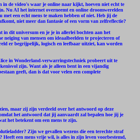
n in de video's waar je online naar kijkt, hoeven niet echt te
ijn. Nu AI het internet overneemt en online droomwerelden
ou met een echt mens te maken hebben of niet. Heb jij de
 afkomt, niet meer dan fantasie of een vorm van zelfreflectie?
t in dit universum en je je in allerlei bochten aan het
ne neiging van mensen om ideaalbeelden te projecteren of
ld er begrijpelijk, logisch en leefbaar uitziet, kan worden
 Alice in Wonderland-verwarringstechniek probeert uit te
enisvol zijn. Want als je alleen bent in een vijandig
staan geeft, dan is dat voor velen een complete
 zien, maar zij zijn verdeeld over het antwoord op deze
omdat het antwoord dat jij aanvaardt zal bepalen hoe jij je
at het betekent om een mens te zijn.
utieladder? Zijn we gevallen wezens die een terechte straf
 Heeft een mens vrije wil, is alles in zijn leven voorbestemd,