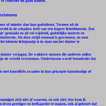
er collectief uit gaan komen.
hristenen
 meer of minder dan hun godsdienst. Termen uit de
eld in de schaduw leeft van een hogere lichtdimensie. Dat
ie' gemaakt en zit vol wijsheid, goddelijke materie en
 duisternis. Als deze strijd eenmaal is gewonnen, en men
t kleinste lichtpuntje is in staat om het duister te
t duister verjagen. De wakkere mensen die anderen zullen
ijn de wereld overnemen. Ondertussen wordt benadrukt dat
die met kunstlicht zwaaien in hun gekaapte kunstmatige of
 sommigen zich niet af waarom, en ook niet: hoe kom ik
n leven prettiger en leefbaarder te maken, ook al gebeurt dat