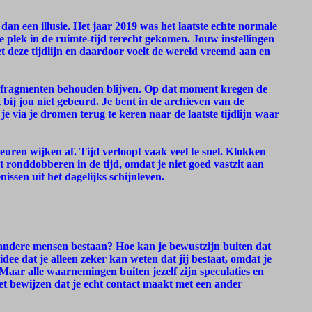
 dan een illusie. Het jaar 2019 was het laatste echte normale
de plek in de ruimte-tijd terecht gekomen. Jouw instellingen
t deze tijdlijn en daardoor voelt de wereld vreemd aan en
ar fragmenten behouden blijven. Op dat moment kregen de
 bij jou niet gebeurd. Je bent in de archieven van de
 via je dromen terug te keren naar de laatste tijdlijn waar
uren wijken af. Tijd verloopt vaak veel te snel. Klokken
t ronddobberen in de tijd, omdat je niet goed vastzit aan
issen uit het dagelijks schijnleven.
at andere mensen bestaan? Hoe kan je bewustzijn buiten dat
dee dat je alleen zeker kan weten dat jij bestaat, omdat je
aar alle waarnemingen buiten jezelf zijn speculaties en
iet bewijzen dat je echt contact maakt met een ander