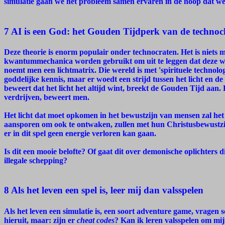
simulatie gaan we het probleem samen ervaren in de hoop dat we 
7 AI is een God: het Gouden Tijdperk van de technoc
Deze theorie is enorm populair onder technocraten. Het is niets
kwantummechanica worden gebruikt om uit te leggen dat deze wer
noemt men een lichtmatrix. Die wereld is met 'spirituele technolog
goddelijke kennis, maar er woedt een strijd tussen het licht en de
beweert dat het licht het altijd wint, breekt de Gouden Tijd aan. He
verdrijven, beweert men.
Het licht dat moet opkomen in het bewustzijn van mensen zal he
aansporen om ook te ontwaken, zullen met hun Christusbewustz
er in dit spel geen energie verloren kan gaan.
Is dit een mooie belofte? Of gaat dit over demonische oplichters 
illegale schepping?
8 Als het leven een spel is, leer mij dan valsspelen
Als het leven een simulatie is, een soort adventure game, vragen
hieruit, maar: zijn er
cheat codes
? Kan ik leren valsspelen om mij