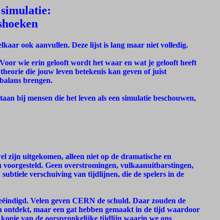
 simulatie:
lshoeken
aar ook aanvullen. Deze lijst is lang maar niet volledig.
Voor wie erin gelooft wordt het waar en wat je gelooft heeft
theorie die jouw leven betekenis kan geven of juist
t balans brengen.
tstaan bij mensen die het leven als een simulatie beschouwen,
l zijn uitgekomen, alleen niet op de dramatische en
 voorgesteld. Geen overstromingen, vulkaanuitbarstingen,
ubtiele verschuiving van tijdlijnen, die de spelers in de
 geëindigd. Velen geven CERN de schuld. Daar zouden de
n ontdekt, maar een gat hebben gemaakt in de tijd waardoor
kopie van de oorspronkelijke tijdlijn waarin we ons