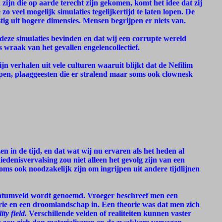
n zijn die op aarde terecht zijn gekomen, komt het idee dat zij
veel mogelijk simulaties tegelijkertijd te laten lopen. De
g uit hogere dimensies. Mensen begrijpen er niets van.
n deze simulaties bevinden en dat wij een corrupte wereld
 wraak van het gevallen engelencollectief.
jn verhalen uit vele culturen waaruit blijkt dat de Nefilim
oppen, plaaggeesten die er stralend maar soms ook clownesk
en in de tijd, en dat wat wij nu ervaren als het heden al
edenisvervalsing zou niet alleen het gevolg zijn van een
ms ook noodzakelijk zijn om ingrijpen uit andere tijdlijnen
antumveld wordt genoemd. Vroeger beschreef men een
erie en een droomlandschap in. Een theorie was dat men zich
ty field.
Verschillende velden of realiteiten kunnen vaster