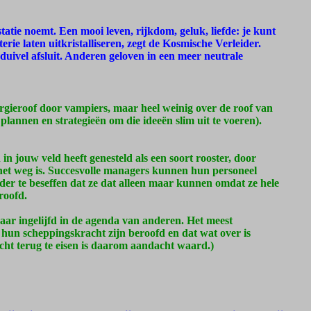
atie noemt. Een mooi leven, rijkdom, geluk, liefde: je kunt
rie laten uitkristalliseren, zegt de Kosmische Verleider.
duivel afsluit. Anderen geloven in een meer neutrale
rgieroof door vampiers, maar heel weinig over de roof van
plannen en strategieën om die ideeën slim uit te voeren).
in jouw veld heeft genesteld als een soort rooster, door
t het weg is. Succesvolle managers kunnen hun personeel
er te beseffen dat ze dat alleen maar kunnen omdat ze hele
roofd.
aar ingelijfd in de agenda van anderen. Het meest
hun scheppingskracht zijn beroofd en dat wat over is
acht terug te eisen is daarom aandacht waard.)