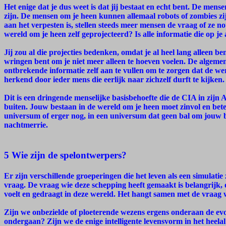
Het enige dat je dus weet is dat jij bestaat en echt bent. De mense
zijn. De mensen om je heen kunnen allemaal robots of zombies z
aan het verpesten is, stellen steeds meer mensen de vraag of ze n
wereld om je heen zelf geprojecteerd? Is alle informatie die op je
Jij zou al die projecties bedenken, omdat je al heel lang alleen ben
wringen bent om je niet meer alleen te hoeven voelen. De algeme
ontbrekende informatie zelf aan te vullen om te zorgen dat de were
herkend door ieder mens die eerlijk naar zichzelf durft te kijken.
Dit is een dringende menselijke basisbehoefte die de CIA in zijn
buiten. Jouw bestaan in de wereld om je heen moet zinvol en betek
universum of erger nog, in een universum dat geen bal om jouw be
nachtmerrie.
5 Wie zijn de spelontwerpers?
Er zijn verschillende groeperingen die het leven als een simulatie
vraag. De vraag wie deze schepping heeft gemaakt is belangrijk, 
voelt en gedraagt in deze wereld. Het hangt samen met de vraag w
Zijn we onbezielde of ploeterende wezens ergens onderaan de evol
ondergaan? Zijn we de enige intelligente levensvorm in het heelal?