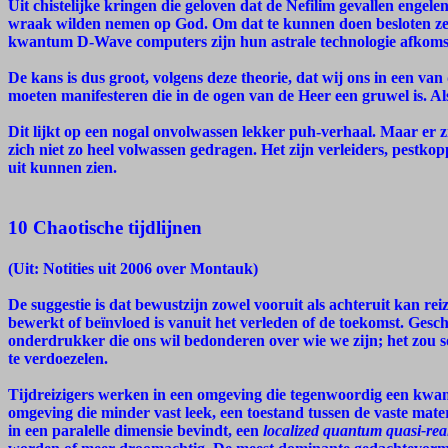
Uit chistelijke kringen die geloven dat de Nefilim gevallen engele
wraak wilden nemen op God. Om dat te kunnen doen besloten ze zo 
kwantum D-Wave computers zijn hun astrale technologie afkomsti
De kans is dus groot, volgens deze theorie, dat wij ons in een va
moeten manifesteren die in de ogen van de Heer een gruwel is. Als
Dit lijkt op een nogal onvolwassen lekker puh-verhaal. Maar er zi
zich niet zo heel volwassen gedragen. Het zijn verleiders, pestk
uit kunnen zien.
10 Chaotische tijdlijnen
(Uit: Notities uit 2006 over Montauk)
De suggestie is dat bewustzijn zowel vooruit als achteruit kan reiz
bewerkt of beïnvloed is vanuit het verleden of de toekomst. Geschi
onderdrukker die ons wil bedonderen over wie we zijn; het zou so
te verdoezelen.
Tijdreizigers werken in een omgeving die tegenwoordig een kw
omgeving die minder vast leek, een toestand tussen de vaste mat
in een paralelle dimensie bevindt, een
localized quantum quasi-reali