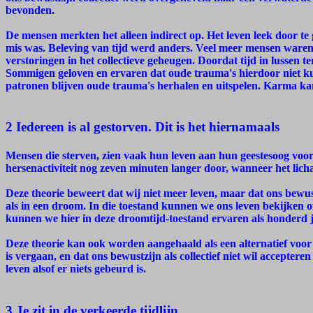
bevonden.
De mensen merkten het alleen indirect op. Het leven leek door te
mis was. Beleving van tijd werd anders. Veel meer mensen waren
verstoringen in het collectieve geheugen. Doordat tijd in lussen t
Sommigen geloven en ervaren dat oude trauma's hierdoor niet k
patronen blijven oude trauma's herhalen en uitspelen. Karma kan 
2 Iedereen is al gestorven. Dit is het hiernamaals
Mensen die sterven, zien vaak hun leven aan hun geestesoog voor
hersenactiviteit nog zeven minuten langer door, wanneer het licha
Deze theorie beweert dat wij niet meer leven, maar dat ons bewus
als in een droom. In die toestand kunnen we ons leven bekijken 
kunnen we hier in deze droomtijd-toestand ervaren als honderd jaar
Deze theorie kan ook worden aangehaald als een alternatief voor 
is vergaan, en dat ons bewustzijn als collectief niet wil acceptere
leven alsof er niets gebeurd is.
3 Je zit in de verkeerde tijdlijn