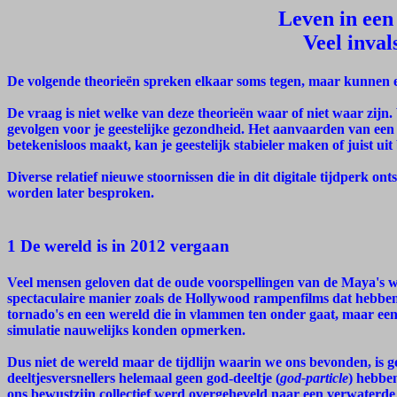
Leven in een
Veel inva
De volgende theorieën spreken elkaar soms tegen, maar kunnen elk
De vraag is niet welke van deze theorieën waar of niet waar zijn. 
gevolgen voor je geestelijke gezondheid. Het aanvaarden van een 
betekenisloos maakt, kan je geestelijk stabieler maken of juist ui
Diverse relatief nieuwe stoornissen die in dit digitale tijdperk on
worden later besproken.
1 De wereld is in 2012 vergaan
Veel mensen geloven dat de oude voorspellingen van de Maya's we
spectaculaire manier zoals de Hollywood rampenfilms dat hebben
tornado's en een wereld die in vlammen ten onder gaat, maar een s
simulatie nauwelijks konden opmerken.
Dus niet de wereld maar de tijdlijn waarin we ons bevonden, is
deeltjesversnellers helemaal geen god-deeltje (
god-particle
) hebbe
ons bewustzijn collectief werd overgeheveld naar een verwaterde 