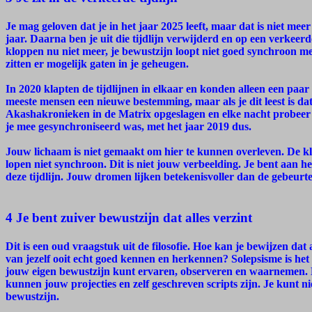
Je mag geloven dat je in het jaar 2025 leeft, maar dat is niet meer
jaar. Daarna ben je uit die tijdlijn verwijderd en op een verkeer
kloppen nu niet meer, je bewustzijn loopt niet goed synchroon me
zitten er mogelijk gaten in je geheugen.
In 2020 klapten de tijdlijnen in elkaar en konden alleen een pa
meeste mensen een nieuwe bestemming, maar als je dit leest is dat
Akashakronieken in de Matrix opgeslagen en elke nacht probeer je
je mee gesynchroniseerd was, met het jaar 2019 dus.
Jouw lichaam is niet gemaakt om hier te kunnen overleven. De kle
lopen niet synchroon. Dit is niet jouw verbeelding. Je bent aan he
deze tijdlijn. Jouw dromen lijken betekenisvoller dan de gebeurten
4 Je bent zuiver bewustzijn dat alles verzint
Dit is een oud vraagstuk uit de filosofie. Hoe kan je bewijzen d
van jezelf ooit echt goed kennen en herkennen? Solepsisme is het i
jouw eigen bewustzijn kunt ervaren, observeren en waarnemen. M
kunnen jouw projecties en zelf geschreven scripts zijn. Je kunt n
bewustzijn.