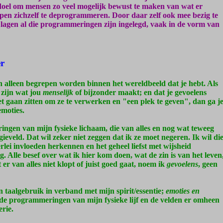
oel om mensen zo veel mogelijk bewust te maken van wat er
helpen zichzelf te deprogrammeren. Door daar zelf ook mee bezig te
l lagen al die programmeringen zijn ingelegd, vaak in de vorm van
er
 alleen begrepen worden binnen het wereldbeeld dat je hebt. Als
 zijn wat jou
menselijk
of bijzonder maakt; en dat je gevoelens
 gaan zitten om ze te verwerken en "een plek te geven", dan ga j
emoties.
ingen van mijn fysieke lichaam, die van alles en nog wat teweeg
eveld. Dat wil zeker niet zeggen dat ik ze moet negeren. Ik wil di
lei invloeden herkennen en het geheel liefst met wijsheid
g. Alle besef over wat ik hier kom doen, wat de zin is van het leven
er van alles niet klopt of juist goed gaat, noem ik
gevoelens
, geen
n taalgebruik in verband met mijn spirit/essentie;
emoties en
de programmeringen van mijn fysieke lijf en de velden er omheen
rie.