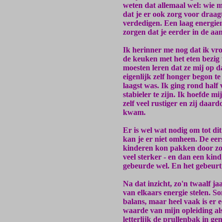
weten dat allemaal wel: wie m
dat je er ook zorg voor draagt
verdedigen. Een laag energie
zorgen dat je eerder in de aa
Ik herinner me nog dat ik vro
de keuken met het eten bezig 
moesten leren dat ze mij op d
eigenlijk zelf honger begon t
laagst was. Ik ging rond half 
stabieler te zijn. Ik hoefde m
zelf veel rustiger en zij daar
kwam.
Er is wel wat nodig om tot dit
kan je er niet omheen. De eers
kinderen kon pakken door zo t
veel sterker - en dan een ki
gebeurde wel. En het gebeurt 
Na dat inzicht, zo'n twaalf ja
van elkaars energie stelen. So
balans, maar heel vaak is er e
waarde van mijn opleiding al
letterlijk de prullenbak in g