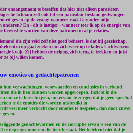
nder onaangenaam te beseffen dat hier niet alleen parasieten
ologische lichaam zelf ook tot een parasitair bestaan gedwongen
twoord geven op de vraag: wanneer raak ik zonder mijn
 anderen? En - dit is lastiger - wanneer teer ik op de energie van
 bewust te worden van deze patronen in al je relaties.
mand die zijn veld zelf niet goed beheert, is dat hij gezelschap,
inkelcentra op gaat zoeken om zich weer op te laden. Lichtwezens
ergie kwijt. Zij hebben de neiging zich terug te trekken en juist
 ze bij willen komen.
ouw emoties en gedachtepatronen
at hun verwachtingen, voorwaarden en conclusies in verband
chten die in hen kunnen worden opgeroepen. Inzicht in die
n om ze te herschrijven, om ervoor te zorgen dat je geen speelbal
erken je de emoties die worden misbruikt in
t veel meer verkocht door emoties te bespelen, dan door zuiver
e geven.
rliggende gedachtevormen en de corruptie ervan is een van de
f te deprogrammeren die hier bestaat. Het betekent niet dat je