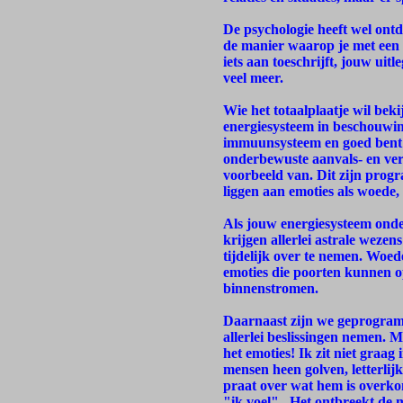
De psychologie heeft wel ontde
de manier waarop je met een s
iets aan toeschrijft, jouw uit
veel meer.
Wie het totaalplaatje wil bek
energiesysteem in beschouwin
immuunsysteem en goed bent u
onderbewuste aanvals- en ver
voorbeeld van. Dit zijn prog
liggen aan emoties als woede, 
Als jouw energiesysteem onde
krijgen allerlei astrale weze
tijdelijk over te nemen. Woed
emoties die poorten kunnen o
binnenstromen.
Daarnaast zijn we geprogramme
allerlei beslissingen nemen. M
het emoties! Ik zit niet graag
mensen heen golven, letterlij
praat over wat hem is overkom
"ik voel".. Het ontbreekt de