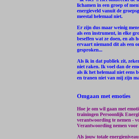
lichamen in een groep of men
energieveld vanuit de groepsge
meestal helemaal niet.
Er zijn dus maar weinig mens
als een instrument, in elke gr
beseffen wat ze doen, en als 
ervaart niemand dit als een o
gesproken...
Als ik in dat publiek zit, zek
niet raken. Ik voel dan de em
als ik het helemaal niet eens
en tranen niet van mij zijn m
Omgaan met emoties
Hoe je om wil gaan met emotie
trainingen Persoonlijk Energ
verantwoording te nemen - voo
Verantwoording nemen voor he
Als jouw totale energieniveau