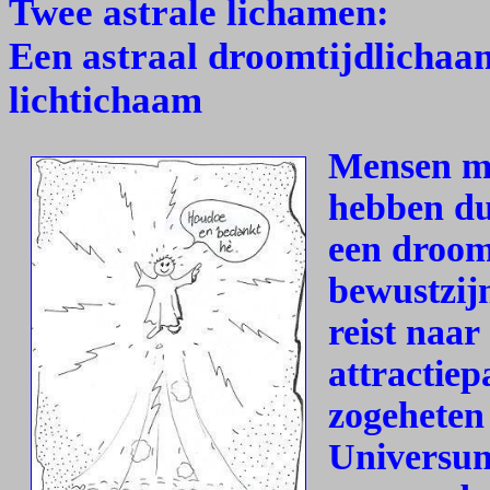
Twee astrale lichamen:
Een astraal droomtijdlichaam
lichtichaam
Mensen me
hebben du
een droom
bewustzij
reist naa
attractiep
zogeheten 
Universum