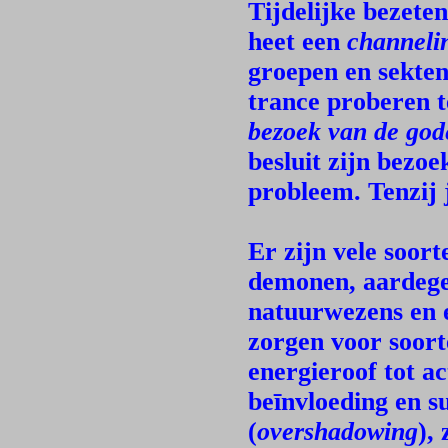
Tijdelijke bezete
heet een
channeli
groepen en sekten
trance proberen 
bezoek van de god
besluit zijn bezoe
probleem. Tenzij j
Er zijn vele soort
demonen, aardegeb
natuurwezens en 
zorgen voor soort
energieroof tot a
beīnvloeding en su
(
overshadowing
),