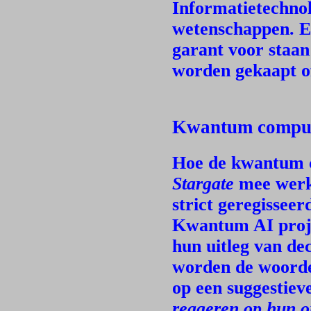
Informatietechnol
wetenschappen. Ee
garant voor staan 
worden gekaapt o
Kwantum compu
Hoe de kwantum c
Stargate
mee werkt
strict geregissee
Kwantum AI proj
hun uitleg van de
worden de woor
op een suggestiev
reageren op hun om