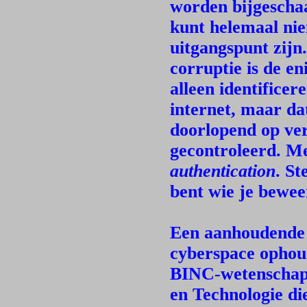
worden bijgeschaaf
kunt helemaal ni
uitgangspunt zijn
corruptie is de en
alleen identificer
internet, maar dat
doorlopend op ve
gecontroleerd. M
authentication
. St
bent wie je beweer
Een aanhoudende c
cyberspace ophoud
BINC-wetenschap
en Technologie di