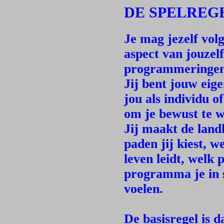
DE SPELREG
Je mag jezelf volg
aspect van jouzel
programmeringen 
Jij bent jouw eig
jou als individu o
om je bewust te w
Jij maakt de landk
paden jij kiest, w
leven leidt, welk
programma je in s
voelen.
De basisregel is d