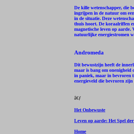
De kille wetenschapper, die be
ingrijpen in de natuur om ee
in de situatie. Deze wetensch
thuis hoort. De koraalriffen e
magnetische leven op aarde.
natuurlijke energiestromen 
Andromeda
Dit bewustzijn heeft de inner
maar is bang om onenigheid o
in paniek, maar in bevroren
energieveld die bevroren zijn 
â€ƒ
Het Onbewuste
Leven op aarde: Het Spel der
Home