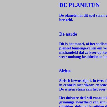
DE PLANETEN
De planeten in dit spel staa
hersteld.
De aarde
Dit is het toneel, of het spel
planeet binnengevallen om vee
mishandeld dat ze keer op keer
weer omhoog krabbelen in be
Sirius
Sirisch bewustzijn is in twee 
in eenheid met elkaar, en ied
De wijzen staan aan het roer 
Het duistere deel wil voorui
grimmige zwartheid van zijn e
scheiden, delen af te snijden d