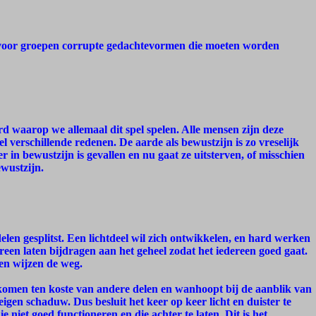
n voor groepen corrupte gedachtevormen die moeten worden
bord waarop we allemaal dit spel spelen. Alle mensen zijn deze
l verschillende redenen. De aarde als bewustzijn is zo vreselijk
 in bewustzijn is gevallen en nu gaat ze uitsterven, of misschien
wustzijn.
delen gesplitst. Een lichtdeel wil zich ontwikkelen, en hard werken
ereen laten bijdragen aan het geheel zodat het iedereen goed gaat.
en wijzen de weg.
t komen ten koste van andere delen en wanhoopt bij de aanblik van
igen schaduw. Dus besluit het keer op keer licht en duister te
ie niet goed functioneren en die achter te laten. Dit is het