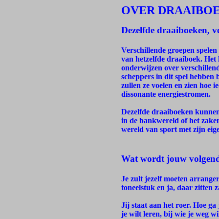
OVER DRAAIBO
Dezelfde draaiboeken, v
Verschillende groepen spelen 
van hetzelfde draaiboek. Het h
onderwijzen over verschillend
scheppers in dit spel hebben
zullen ze voelen en zien hoe i
dissonante energiestromen.
Dezelfde draaiboeken kunnen w
in de bankwereld of het zaken
wereld van sport met zijn eig
Wat wordt jouw volgend
Je zult jezelf moeten arrange
toneelstuk en ja, daar zitten z
Jij staat aan het roer. Hoe ga 
je wilt leren, bij wie je weg w