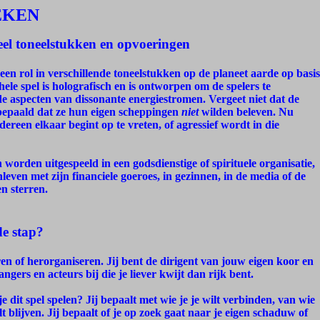
EKEN
eel toneelstukken en opvoeringen
een rol in verschillende toneelstukken op de planeet aarde op basis
ele spel is holografisch en is ontworpen om de spelers te
e aspecten van dissonante energiestromen. Vergeet niet dat de
 bepaald dat ze hun eigen scheppingen
niet
wilden beleven. Nu
edereen elkaar begint op te vreten, of agressief wordt in die
orden uitgespeeld in een godsdienstige of spirituele organisatie,
leven met zijn financiele goeroes, in gezinnen, in de media of de
en sterren.
e stap?
ren of herorganiseren. Jij bent de dirigent van jouw eigen koor en
angers en acteurs bij die je liever kwijt dan rijk bent.
je dit spel spelen? Jij bepaalt met wie je je wilt verbinden, van wie
ilt blijven. Jij bepaalt of je op zoek gaat naar je eigen schaduw of