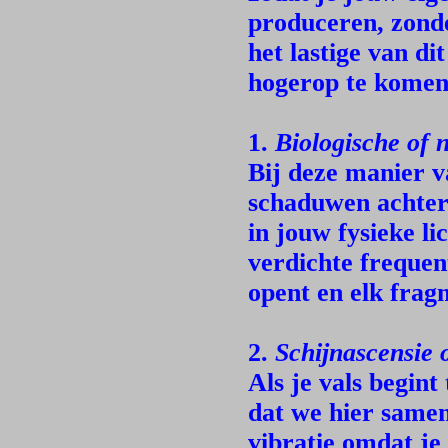
produceren, zonde
het lastige van di
hogerop te komen 
1.
Biologische of n
Bij deze manier va
schaduwen achter. 
in jouw fysieke li
verdichte frequen
opent en elk fra
2.
Schijnascensie 
Als je vals begint 
dat we hier samen 
vibratie omdat je