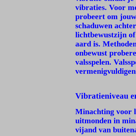
vibraties. Voor m
probeert om jouw
schaduwen achter j
lichtbewustzijn of
aard is. Methoden
onbewust probere
valsspelen. Valssp
vermenigvuldigen 
Vibratieniveau e
Minachting voor l
uitmonden in minac
vijand van buiten