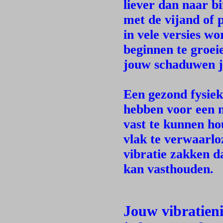
liever dan naar bi
met de vijand of p
in vele versies w
beginnen te groei
jouw schaduwen j
Een gezond fysiek 
hebben voor een 
vast te kunnen ho
vlak te verwaarloz
vibratie zakken d
kan vasthouden.
Jouw vibratieni