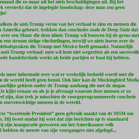
and die zo maar uit het niets beschuldigingen uit. Bij het
 versterkt dat de ingelegde boodschap: deze man zou geen
jn!
lleen de anti-Trump versie van het verhaal te zien en mensen die
in Amerika gebeurt, trekken dan conclusies zoals de Deep State dat
n over een Muur die deze idiote Trump wil bouwen bij de grens me
 een stroom zielige vluchtelingen, terwijl we niets horen over de
delsafspraken die Trump met Mexico heeft gemaakt. Natuurlijk
un anti-Trump verhaal: men wil hem niet wegzetten als een sucesvoll
de handelsrelatie werkt als beide partijen er baat bij hebben.
ds meer informatie over wat er werkelijk bedoeld wordt met die
n de wereld heeft geen benul. Ook hier kan de Mockingbird Medi
evaarlijke gekken onder de Trump aanhang die met de slogan
Je kijkt ernaar en als je je afvraagt waarom deze mensen er zo
eel zijn, dan trek je misschien de voorgeprogrammeerde conclusie
en onevenwichtige mensen in de wereld.
deze “tweetende President” geen gebruik maakt van de MSM om
n. Hij tweet omdat hij weet dat zijn berichten op tv standaard
ij zijn inauguratie gezworen om het Amerikaanse volk
ed hebben de meeste van zijn voorgangers niet afgelegd...