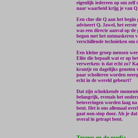
eigenlijk iedereen op om zelf
naar waarheid krijg je van Q 
Een clue die Q aan het begin
adviseert Q. Jawel, het eers
was een directe aanval op d
begon met het ontmaskeren v
verschillende technieken om 
Een kleine groep mensen weet
Elite die bepaalt wat er op he
verwerken: is dat echt zo? Ka
krantje en dagelijks genoten 
paar scholieren worden neerg
echt in de wereld gebeurt?
Dat zijn schokkende momente
belangrijk, evenals het onde
betoveringen worden laag na l
bent. Het is ons allemaal o
gaat non-stop door. Als je dat
overal in getrapt bent.
Trump en de media