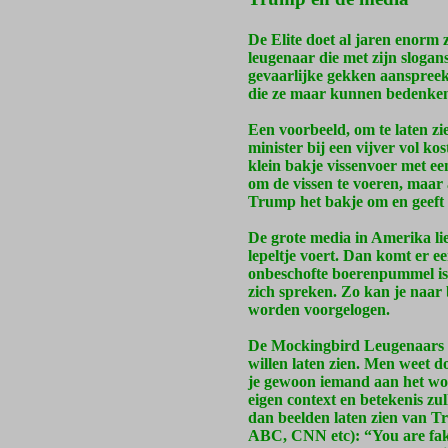
De Elite doet al jaren enorm z
leugenaar die met zijn sloga
gevaarlijke gekken aanspreekt
die ze maar kunnen bedenke
Een voorbeeld, om te laten zi
minister bij een vijver vol k
klein bakje vissenvoer met een
om de vissen te voeren, maar al
Trump het bakje om en geeft 
De grote media in Amerika lie
lepeltje voert. Dan komt er e
onbeschofte boerenpummel is h
zich spreken. Zo kan je naar b
worden voorgelogen.
De Mockingbird Leugenaars zij
willen laten zien. Men weet 
je gewoon iemand aan het wo
eigen context en betekenis z
dan beelden laten zien van 
ABC, CNN etc): “You are fake