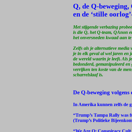
Q, de Q-beweging,
en de ‘stille oorlog
Met stijgende verbazing probee
is die Q, het Q-team, QAnon en
het onversneden kwaad aan te p
Zelfs als je alternatieve medi
je in elk geval al wel jaren en
de wereld waarin je leeft. Als 
bedonderd, gemanipuleerd en ge
verrijken ten koste van de mens,
scharrelslaaf is.
De Q-beweging volgens 
In Amerika kunnen zelfs de 
“Trump’s Tampa Rally was ful
(Trump’s Politieke Bijeenkom
“We Are Q: Conspiracy Cult 