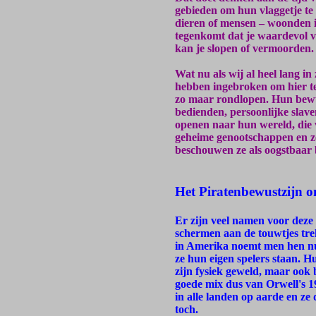
gebieden om hun vlaggetje te 
dieren of mensen – woonden i
tegenkomt dat je waardevol vi
kan je slopen of vermoorden.
Wat nu als wij al heel lang in
hebben ingebroken om hier te
zo maar rondlopen. Hun bewus
bedienden, persoonlijke slav
openen naar hun wereld, die v
geheime genootschappen en z
beschouwen ze als oogstbaar b
Het Piratenbewustzijn 
Er zijn veel namen voor deze 
schermen aan de touwtjes trek
in Amerika noemt men hen nu 
ze hun eigen spelers staan. H
zijn fysiek geweld, maar ook 
goede mix dus van Orwell's 
in alle landen op aarde en ze 
toch.