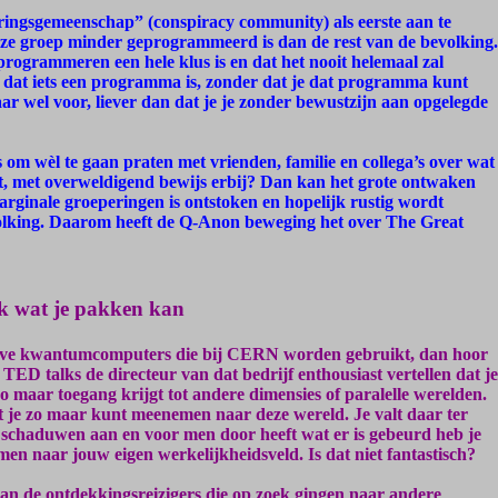
ingsgemeenschap” (conspiracy community) als eerste aan te
 groep minder geprogrammeerd is dan de rest van de bevolking.
programmeren een hele klus is en dat het nooit helemaal zal
n dat iets een programma is, zonder dat je dat programma kunt
ar wel voor, liever dan dat je je zonder bewustzijn aan opgelegde
s om wèl te gaan praten met vrienden, familie en collega’s over wat
urt, met overweldigend bewijs erbij? Dan kan het grote ontwaken
marginale groeperingen is ontstoken en hopelijk rustig wordt
olking. Daarom heeft de Q-Anon beweging het over The Great
ak wat je pakken kan
-Wave kwantumcomputers die bij CERN worden gebruikt, dan hoor
 TED talks de directeur van dat bedrijf enthousiast vertellen dat je
maar toegang krijgt tot andere dimensies of paralelle werelden.
at je zo maar kunt meenemen naar deze wereld. Je valt daar ter
e schaduwen aan en voor men door heeft wat er is gebeurd heb je
en naar jouw eigen werkelijkheidsveld. Is dat niet fantastisch?
van de ontdekkingsreizigers die op zoek gingen naar andere