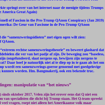
kte springt over van het internet naar de menigte tijdens Trumps
America Great Again)
Smell of Fascism in the Pro-Trump QAnon Conspiracy (Jan 2019)
 Amerika: De Geur van Fascisme in de Pro-Trump QAnon
al die “samenzweringsidioten” met eigen ogen wilt zien:
of QAnon.
extreem rechtse samenzweringstheorie” en beweert glashard dat
ddebielen die ver van het padje af zijn. De beweging zou “baseless,
ijn (ongefundeerd, slaat nergens op, bewijzen zijn nergens te
t? Daar hoef je natuurlijk niet al te diep op in te gaan als het om
ump wordt een samenzwerings-goeroe genoemd met goedgelovige
ijk kunnen worden. Hm. Bangmakerij, ook een bekende truc.
lingen: manipulatie van “het nieuws”
 sinds oktober 2017. Velen zijn het erover eens dat Q niet een
m van specialisten die dicht bij Trump staan. Het Q-team spreekt
el veel vragen, roept niet alleen het Amerikaanse volk maar