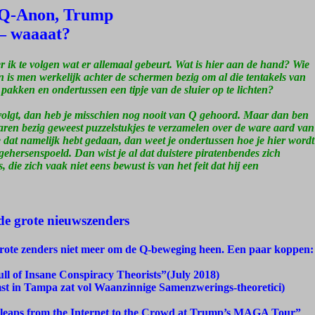
 Q-Anon, Trump
’– waaaat?
r ik te volgen wat er allemaal gebeurt. Wat is hier aan de hand? Wie
 is men werkelijk achter de schermen bezig om al die tentakels van
akken en ondertussen een tipje van de sluier op te lichten?
a volgt, dan heb je misschien nog nooit van Q gehoord. Maar dan ben
 jaren bezig geweest puzzelstukjes te verzamelen over de ware aard van
je dat namelijk hebt gedaan, dan weet je ondertussen hoe je hier wordt
hersenspoeld. Dan wist je al dat duistere piratenbendes zich
 die zich vaak niet eens bewust is van het feit dat hij een
de grote nieuwszenders
grote zenders niet meer om de Q-beweging heen. Een paar koppen:
l of Insane Conspiracy Theorists”(July 2018)
st in Tampa zat vol Waanzinnige Samenzwerings-theoretici)
leaps from the Internet to the Crowd at Trump’s MAGA Tour”