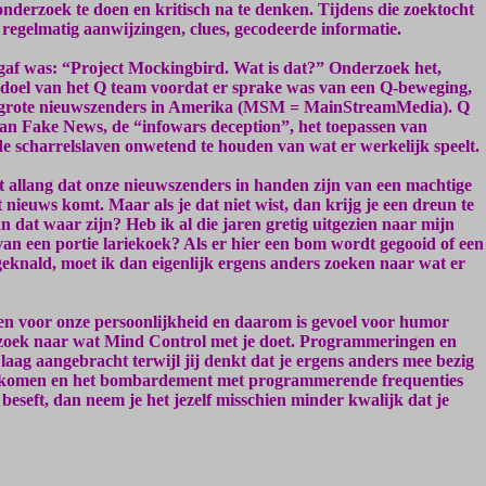
 onderzoek te doen en kritisch na te denken. Tijdens die zoektocht
regelmatig aanwijzingen, clues, gecodeerde informatie.
 gaf was: “Project Mockingbird. Wat is dat?” Onderzoek het,
te doel van het Q team voordat er sprake was van een Q-beweging,
e grote nieuwszenders in Amerika (MSM = MainStreamMedia). Q
an Fake News, de “infowars deception”, het toepassen van
de scharrelslaven onwetend te houden van wat er werkelijk speelt.
 allang dat onze nieuwszenders in handen zijn van een machtige
t nieuws komt. Maar als je dat niet wist, dan krijg je een dreun te
n dat waar zijn? Heb ik al die jaren gretig uitgezien naar mijn
van een portie lariekoek? Als er hier een bom wordt gegooid of een
eknald, moet ik dan eigenlijk ergens anders zoeken naar wat er
n voor onze persoonlijkheid en daarom is gevoel voor humor
rzoek naar wat Mind Control met je doet. Programmeringen en
aag aangebracht terwijl jij denkt dat je ergens anders mee bezig
verkomen en het bombardement met programmerende frequenties
 beseft, dan neem je het jezelf misschien minder kwalijk dat je