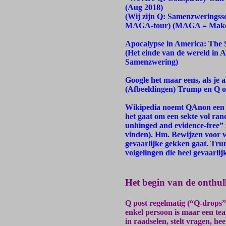
(Aug 2018)
(Wij zijn Q: Samenzweringsse
MAGA-tour) (MAGA = Make 
Apocalypse in America: The 
(Het einde van de wereld in
Samenzwering)
Google het maar eens, als je 
(Afbeeldingen) Trump en Q 
Wikipedia noemt QAnon een “
het gaat om een sekte vol ran
unhinged and evidence-free” z
vinden). Hm. Bewijzen voor wa
gevaarlijke gekken gaat. Tr
volgelingen die heel gevaarl
Het begin van de onthul
Q post regelmatig (“Q-drops”)
enkel persoon is maar een tea
in raadselen, stelt vragen, he