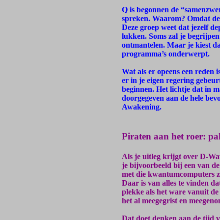
Q is begonnen de “samenzwer
spreken. Waarom? Omdat deze
Deze groep weet dat jezelf de
lukken. Soms zal je begrijpe
ontmantelen. Maar je kiest da
programma’s onderwerpt.
Wat als er opeens een reden i
er in je eigen regering gebe
beginnen. Het lichtje dat in 
doorgegeven aan de hele bev
Awakening.
Piraten aan het roer: p
Als je uitleg krijgt over D
je bijvoorbeeld bij een van de
met die kwantumcomputers zo 
Daar is van alles te vinden d
plekke als het ware vanuit d
het al meegegrist en meegenom
Dat doet denken aan de tijd 