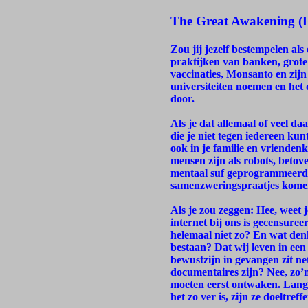
The Great Awakening (
Zou jij jezelf bestempelen al
praktijken van banken, grote
vaccinaties, Monsanto en zij
universiteiten noemen en het
door.
Als je dat allemaal of veel d
die je niet tegen iedereen ku
ook in je familie en vrienden
mensen zijn als robots, betov
mentaal suf geprogrammeerd. Z
samenzweringspraatjes kome
Als je zou zeggen: Hee, weet 
internet bij ons is gecensure
helemaal niet zo? En wat denk
bestaan? Dat wij leven in ee
bewustzijn in gevangen zit net 
documentaires zijn? Nee, z
moeten eerst ontwaken. Langz
het zo ver is, zijn ze doeltr