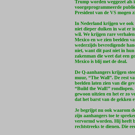
Trump worden weggezet als iem
voorgeprogrammeerde publiek
President van de VS mogen zi
In Nederland krijgen we ook a
niet dieper duiken in wat er 
wil. We krijgen rare verhale
Mexico en we zien beelden van
wederzijds bevredigende han
niet, want dit past niet in h
zakenman die weet dat een goe
Mexico is blij met de deal.
De Q-aanhangers krijgen stee
muur, “The Wall”. De rest va
beelden laten zien van die g
“Build the Wall!” rondlopen. 
gewoon uitzien en het er zo v
dat het barst van de gekken 
Je begrijpt nu ook waarom 
zijn aanhangers toe te spreke
vervormd worden. Hij heeft b
rechtstreeks te dienen. Die e