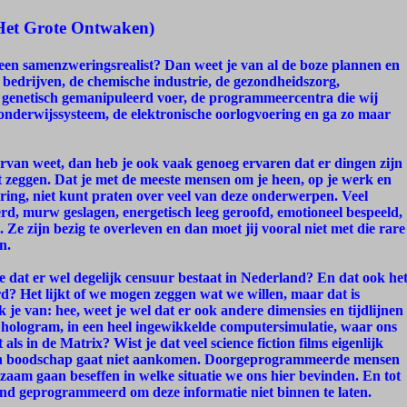
Het Grote Ontwaken)
s een samenzweringsrealist? Dan weet je van al de boze plannen en
 bedrijven, de chemische industrie, de gezondheidszorg,
n genetisch gemanipuleerd voer, de programmeercentra die wij
 onderwijssysteem, de elektronische oorlogvoering en ga zo maar
aarvan weet, dan heb je ook vaak genoeg ervaren dat er dingen zijn
nt zeggen. Dat je met de meeste mensen om je heen, op je werk en
kring, niet kunt praten over veel van deze onderwerpen. Veel
erd, murw geslagen, energetisch leeg geroofd, emotioneel bespeeld,
e zijn bezig te overleven en dan moet jij vooral niet met die rare
n.
je dat er wel degelijk censuur bestaat in Nederland? En dat ook he
erd? Het lijkt of we mogen zeggen wat we willen, maar dat is
 je van: hee, weet je wel dat er ook andere dimensies en tijdlijnen
n hologram, in een heel ingewikkelde computersimulatie, waar ons
als in de Matrix? Wist je dat veel science fiction films eigenlijk
o’n boodschap gaat niet aankomen. Doorgeprogrammeerde mensen
aam gaan beseffen in welke situatie we ons hier bevinden. En tot
effend geprogrammeerd om deze informatie niet binnen te laten.