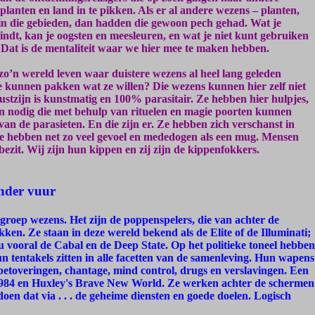
planten en land in te pikken. Als er al andere wezens – planten,
n die gebieden, dan hadden die gewoon pech gehad. Wat je
ndt, kan je oogsten en meesleuren, en wat je niet kunt gebruiken
 Dat is de mentaliteit waar we hier mee te maken hebben.
 zo’n wereld leven waar duistere wezens al heel lang geleden
 kunnen pakken wat ze willen? Die wezens kunnen hier zelf niet
tzijn is kunstmatig en 100% parasitair. Ze hebben hier hulpjes,
en nodig die met behulp van rituelen en magie poorten kunnen
an de parasieten. En die zijn er. Ze hebben zich verschanst in
e hebben net zo veel gevoel en mededogen als een mug. Mensen
ezit. Wij zijn hun kippen en zij zijn de kippenfokkers.
onder vuur
groep wezens. Het zijn de poppenspelers, die van achter de
ken. Ze staan in deze wereld bekend als de Elite of de Illuminati;
vooral de Cabal en de Deep State. Op het politieke toneel hebben
un tentakels zitten in alle facetten van de samenleving. Hun wapens
betoveringen, chantage, mind control, drugs en verslavingen. Een
1984 en Huxley's Brave New World. Ze werken achter de schermen
doen dat via . . . de geheime diensten en goede doelen. Logisch