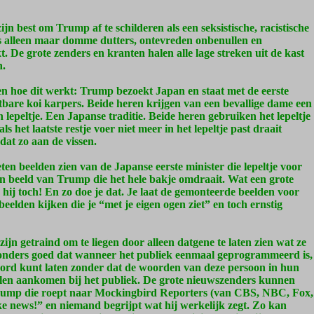
ijn best om Trump af te schilderen als een seksistische, racistische
ns alleen maar domme dutters, ontevreden onbenullen en
. De grote zenders en kranten halen alle lage streken uit de kast
n.
en hoe dit werkt: Trump bezoekt Japan en staat met de eerste
ostbare koi karpers. Beide heren krijgen van een bevallige dame een
 lepeltje. Een Japanse traditie. Beide heren gebruiken het lepeltje
s het laatste restje voer niet meer in het lepeltje past draait
dat zo aan de vissen.
ten beelden zien van de Japanse eerste minister die lepeltje voor
en beeld van Trump die het hele bakje omdraait. Wat een grote
ij toch! En zo doe je dat. Je laat de gemonteerde beelden voor
eelden kijken die je “met je eigen ogen ziet” en toch ernstig
n getraind om te liegen door alleen datgene te laten zien wat ze
donders goed dat wanneer het publiek eenmaal geprogrammeerd is,
ord kunt laten zonder dat de woorden van deze persoon in hun
ullen aankomen bij het publiek. De grote nieuwszenders kunnen
Trump die roept naar Mockingbird Reporters (van CBS, NBC, Fox,
 news!” en niemand begrijpt wat hij werkelijk zegt. Zo kan