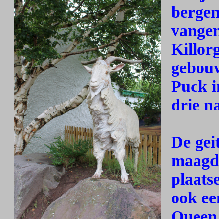
bergen
vangen
Killor
gebouw
Puck i
drie n
De gei
maagd,
plaatse
ook ee
Queen 