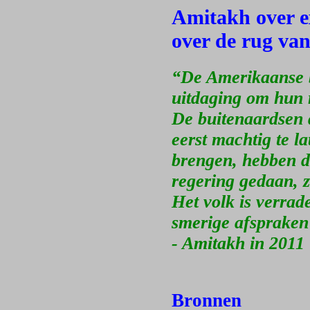
Amitakh over e
over de rug va
“De Amerikaanse b
uitdaging om hun r
De buitenaardsen 
eerst machtig te l
brengen, hebben da
regering gedaan, zo
Het volk is verrad
smerige afspraken
- Amitakh in 2011
Bronnen