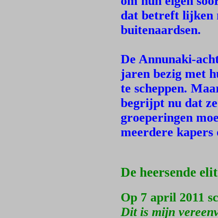
om hun eigen soor
dat betreft lijke
buitenaardsen.
De Annunaki-achte
jaren bezig met 
te scheppen. Maar
begrijpt nu dat z
groeperingen moet
meerdere kapers o
De heersende eli
Op 7 april 2011 s
Dit is mijn vereen